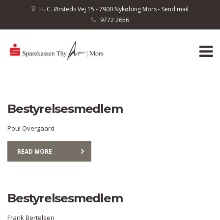
H. C. Ørsteds Vej 15 - 7900 Nykøbing Mors - Send mail
9772 2656
Bestyrelsesmedlem
Poul Overgaard
READ MORE
Bestyrelsesmedlem
Frank Bertelsen